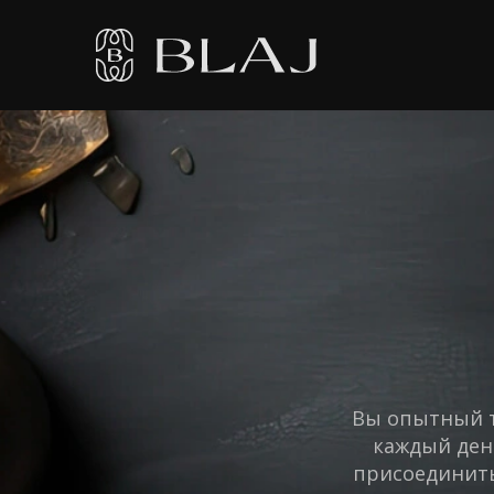
Вы опытный т
каждый ден
присоединить