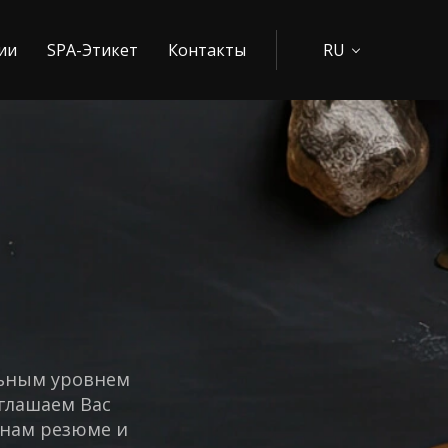
ии
SPA-Этикет
Контакты
RU
льным уровнем
глашаем Вас
 нам резюме и