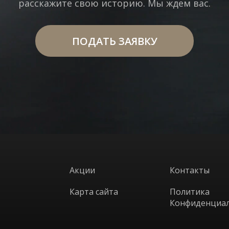
расскажите свою историю. Мы ждем вас.
Выберите процедуру
ПОДАТЬ ЗАЯВКУ
Я принимаю
Политику конфиденциальности
Я принимаю
Политику конфиденциальности
ОТПРАВИТЬ ЗАЯВКУ
ЗАБРОНИРОВАТЬ
WhatsApp
Telephone
Акции
Контакты
WhatsApp
Telephone
Карта сайта
Политика
Конфиденциа