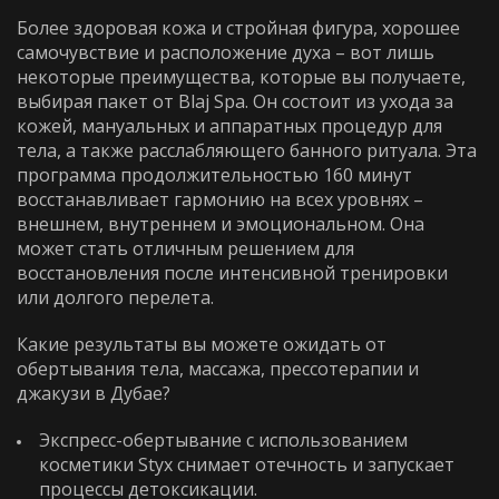
Более здоровая кожа и стройная фигура, хорошее
самочувствие и расположение духа – вот лишь
некоторые преимущества, которые вы получаете,
выбирая пакет от Blaj Spa. Он состоит из ухода за
кожей, мануальных и аппаратных процедур для
Выберите процедуру
Я принимаю
Политику конфиденциальности
тела, а также расслабляющего банного ритуала. Эта
программа продолжительностью 160 минут
Я принимаю
Политику конфиденциальности
восстанавливает гармонию на всех уровнях –
ЗАБРОНИРОВАТЬ
внешнем, внутреннем и эмоциональном. Она
может стать отличным решением для
ЗАБРОНИРОВАТЬ
восстановления после интенсивной тренировки
или долгого перелета.
Какие результаты вы можете ожидать от
WhatsApp
Telephone
обертывания тела, массажа, прессотерапии и
джакузи
в Дубае?
WhatsApp
Telephone
Экспресс-обертывание с использованием
косметики Styx снимает отечность и запускает
процессы детоксикации.