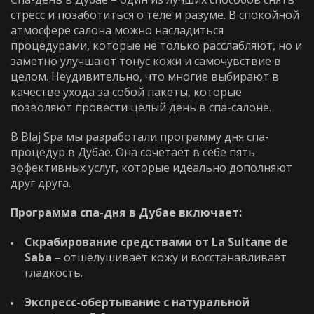
стресс и позаботиться о теле и разуме. В спокойной
атмосфере салона можно насладиться
процедурами, которые не только расслабляют, но и
заметно улучшают тонус кожи и самочувствие в
целом. Неудивительно, что многие выбирают в
Выберите процедуру
Я принимаю
Политику конфиденциальности
качестве ухода за собой пакеты, которые
позволяют провести
целый день в спа-салоне
.
Я принимаю
Политику конфиденциальности
ЗАБРОНИРОВАТЬ
В Blaj Spa мы разработали программу
дня спа-
процедур
в Дубае. Она сочетает в себе пять
ЗАБРОНИРОВАТЬ
эффективных услуг, которые идеально дополняют
друг друга.
Программа спа-дня в Дубае включает:
WhatsApp
Telephone
Скрабирование средствами от La Sultane de
Saba
– отшелушивает кожу и восстанавливает
WhatsApp
Telephone
гладкость.
Экспресс-обертывание с натуральной