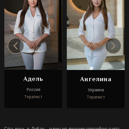
Адель
Ангелина
Россия
Украина
Терапист
Терапист
Спа-день в Дубае
– один из лучших способов снять