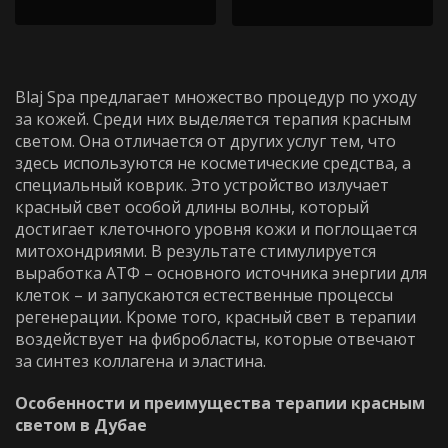
Blaj Spa предлагает множество процедур по уходу
за кожей. Среди них выделяется
терапия красным
светом
. Она отличается от других услуг тем, что
здесь используются не косметические средства, а
специальный коврик. Это устройство излучает
красный свет особой длины волны, который
достигает клеточного уровня кожи и поглощается
митохондриями. В результате стимулируется
Выберите процедуру
Я принимаю
Политику конфиденциальности
выработка АТФ – основного источника энергии для
клеток – и запускаются естественные процессы
регенерации. Кроме того,
красный свет в терапии
Я принимаю
Политику конфиденциальности
ЗАБРОНИРОВАТЬ
воздействует на фибробласты, которые отвечают
за синтез коллагена и эластина.
ЗАБРОНИРОВАТЬ
Особенности и преимущества терапии красным
светом в Дубае