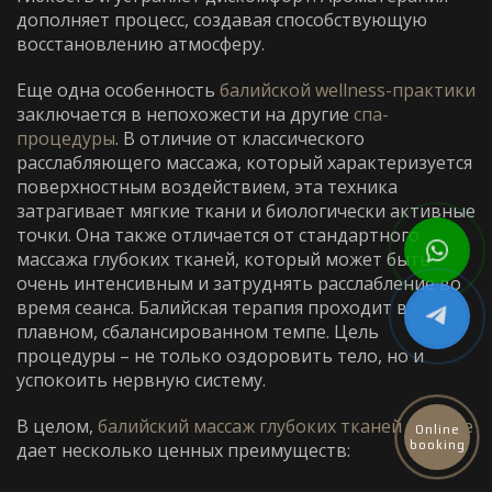
дополняет процесс, создавая способствующую
восстановлению атмосферу.
Еще одна особенность
балийской wellness-практики
заключается в непохожести на другие
спа-
процедуры
. В отличие от классического
расслабляющего массажа, который характеризуется
поверхностным воздействием, эта техника
затрагивает мягкие ткани и биологически активные
точки. Она также отличается от стандартного
массажа глубоких тканей, который может быть
очень интенсивным и затруднять расслабление во
время сеанса. Балийская терапия проходит в
плавном, сбалансированном темпе. Цель
процедуры – не только оздоровить тело, но и
успокоить нервную систему.
В целом,
балийский массаж глубоких тканей в Дубае
Online
дает несколько ценных преимуществ:
booking