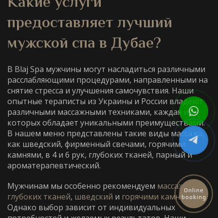
Какие услуги
предоставляет
лучший
мужской спа в Дубае
?
В Blaj Spa мужчины могут насладиться различными
расслабляющими процедурами, направленными на
снятие стресса и улучшения самочувствия. Наши
опытные тераписты из Украины и России владеют
различными массажными техниками, каждая из
которых обладает уникальными преимуществами.
В нашем меню представлены такие виды массажа,
как шведский, фирменный свечами, горячими
камнями, в 4 и 6 рук, глубоких тканей, парный и
ароматерапевтический.
Мужчинам мы особенно рекомендуем
массаж
Online
глубоких тканей
,
шведский
и
горячими камнями
.
booking
Однако выбор зависит от индивидуальных
потребностей и желаемых результатов. Наши